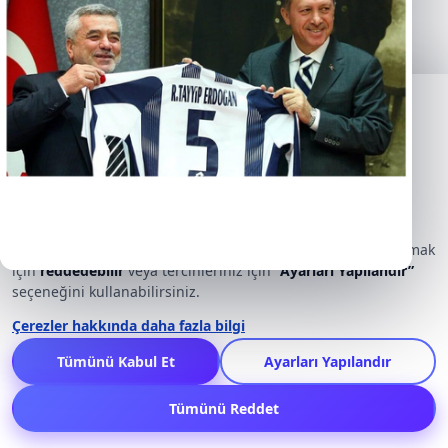
Çerez Kullanımı
Kasımpaşa İnternational Academy A.Ş sitemizin
güvenli ve
doğru şekilde çalışması
için gerekli çerezleri kullanıyoruz.
Ayrıca
analitik
çerezlerle site trafiğini analiz edebilir,
pazarlama
çerezleri ile ilgi alanlarınıza uygun içerik ve
kampanyalar gösterebiliriz.
Tüm çerezleri
kabul edebilir
, yalnızca gerekli olanları bırakmak
için
reddedebilir
veya tercihleriniz için
“Ayarları Yapılandır”
seçeneğini kullanabilirsiniz.
Çerezler hakkında daha fazla bilgi
Tümünü Kabul Et
Ayarları Yapılandır
Tümünü Reddet