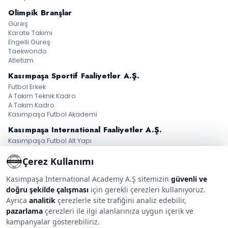
Olimpik Branşlar
Güreş
Karate Takımı
Engelli Güreş
Taekwondo
Atletizm
Kasımpaşa Sportif
Faaliyetler A.Ş.
Futbol Erkek
A Takım Teknik Kadro
A Takım Kadro
Kasımpaşa Futbol Akademi
Kasımpaşa International
Faaliyetler A.Ş.
Kasımpaşa Futbol Alt Yapı
High-Performance Program
Goalkeeper Academy
Çerez Kullanımı
Erkek Futbol Okulu
Kadın Futbol
Kasımpaşa İnternational Academy A.Ş sitemizin
güvenli ve
Basketbol Erkek
doğru şekilde çalışması
için gerekli çerezleri kullanıyoruz.
Tenis Academy
Ayrıca
analitik
çerezlerle site trafiğini analiz edebilir,
Masa Tenisi Academy
pazarlama
çerezleri ile ilgi alanlarınıza uygun içerik ve
Medya • Store • Taraftar
kampanyalar gösterebiliriz.