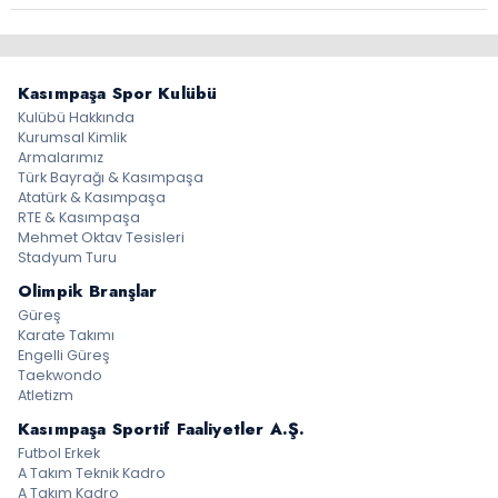
Kasımpaşa Spor Kulübü
Kulübü Hakkında
Kurumsal Kimlik
Armalarımız
Türk Bayrağı & Kasımpaşa
Atatürk & Kasımpaşa
RTE & Kasımpaşa
Mehmet Oktav Tesisleri
Stadyum Turu
Olimpik Branşlar
Güreş
Karate Takımı
Engelli Güreş
Taekwondo
Atletizm
Kasımpaşa Sportif
Faaliyetler A.Ş.
Futbol Erkek
A Takım Teknik Kadro
A Takım Kadro