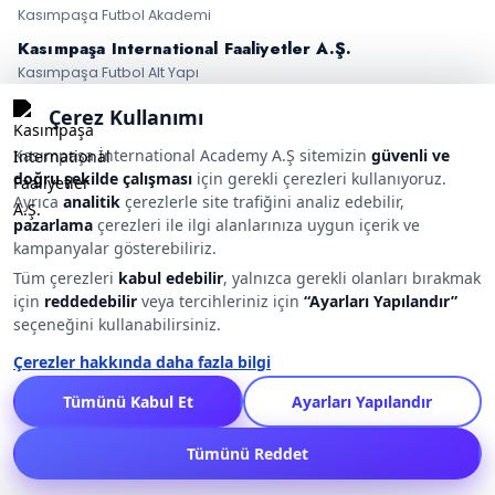
Kasımpaşa Futbol Akademi
Kasımpaşa International
Faaliyetler A.Ş.
Kasımpaşa Futbol Alt Yapı
High-Performance Program
Goalkeeper Academy
Çerez Kullanımı
Erkek Futbol Okulu
Kadın Futbol
Kasımpaşa İnternational Academy A.Ş sitemizin
güvenli ve
Basketbol Erkek
doğru şekilde çalışması
için gerekli çerezleri kullanıyoruz.
Tenis Academy
Ayrıca
analitik
çerezlerle site trafiğini analiz edebilir,
Masa Tenisi Academy
pazarlama
çerezleri ile ilgi alanlarınıza uygun içerik ve
Medya • Store • Taraftar
kampanyalar gösterebiliriz.
Online Store
Tüm çerezleri
kabul edebilir
, yalnızca gerekli olanları bırakmak
Kasımpaşa TV
için
reddedebilir
veya tercihleriniz için
“Ayarları Yapılandır”
Biletler
seçeneğini kullanabilirsiniz.
Engelli Bilet Formu
Taraftar Üyelik
Çerezler hakkında daha fazla bilgi
Tümünü Kabul Et
Ayarları Yapılandır
© 2025 Kasımpaşa İnternational Academy A.Ş. — Tüm hakları saklıdır.
Tümünü Reddet
·
·
·
Yasal Uyarı
Gizlilik Politikası
Çerez Politikası
Bilgi Kanalı